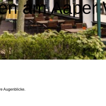
en am Aaper 
e Augenblicke.