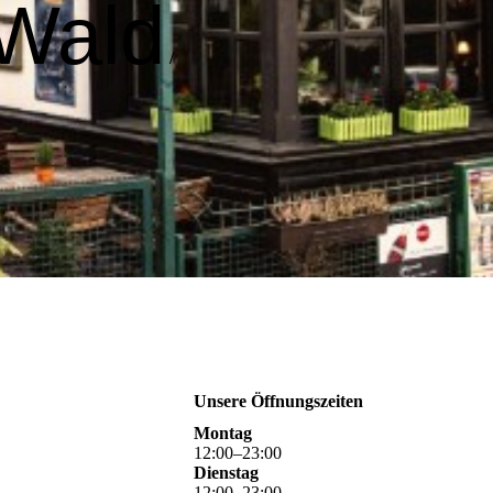
Wald
/
Unsere Öffnungszeiten
Montag
12
:
00
–
23
:
00
Dienstag
12
:
00
–
23
:
00