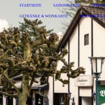
STARTSEITE
SAISONKARTE
SPEISE
GETRÄNKE & WEINKARTE
BESONDERE 